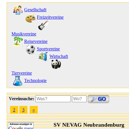
Gesellschaft
Freizeitvereine
Musikvereine
Reisevereine
Sportvereine
Wirtschaft
Tiervereine
Technologie
Vereinsuche:
2
3
»
SV NEVAG Neubrandenburg