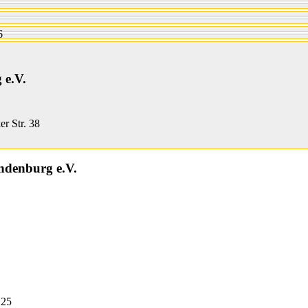
6
 e.V.
er Str. 38
ndenburg e.V.
 25