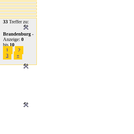
33
Treffer zu:
Brandenburg
-
Anzeige:
0
bis
10
1
2
3
»