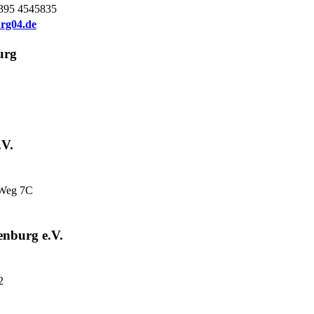
0395 4545835
rg04.de
urg
V.
-Weg 7C
nburg e.V.
2