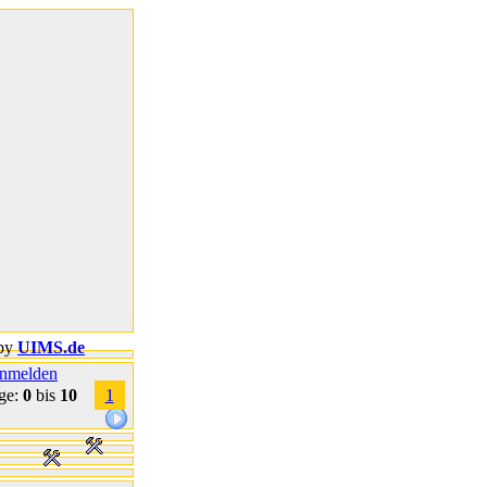
by
UIMS.de
nmelden
ge:
0
bis
10
1