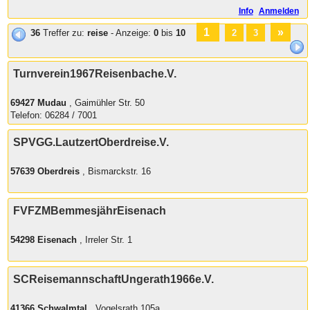
Info
Anmelden
1
»
36
Treffer zu:
reise
- Anzeige:
0
bis
10
2
3
Turnverein1967Reisenbache.V.
69427 Mudau
, Gaimühler Str. 50
Telefon: 06284 / 7001
SPVGG.LautzertOberdreise.V.
57639 Oberdreis
, Bismarckstr. 16
FVFZMBemmesjährEisenach
54298 Eisenach
, Irreler Str. 1
SCReisemannschaftUngerath1966e.V.
41366 Schwalmtal
, Vogelsrath 105a