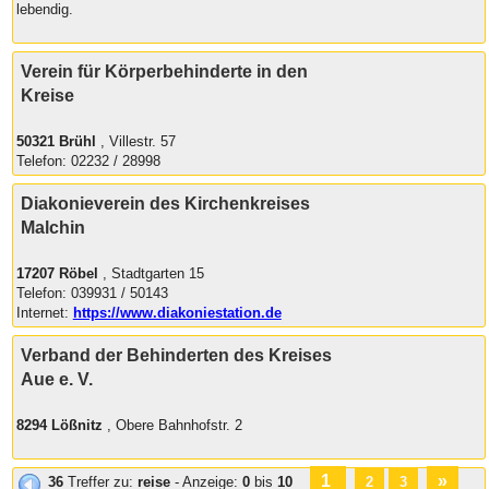
lebendig.
Verein für Körperbehinderte in den
Kreise
50321 Brühl
, Villestr. 57
Telefon: 02232 / 28998
Diakonieverein des Kirchenkreises
Malchin
17207 Röbel
, Stadtgarten 15
Telefon: 039931 / 50143
Internet:
https://www.diakoniestation.de
Verband der Behinderten des Kreises
Aue e. V.
8294 Lößnitz
, Obere Bahnhofstr. 2
1
»
36
Treffer zu:
reise
- Anzeige:
0
bis
10
2
3