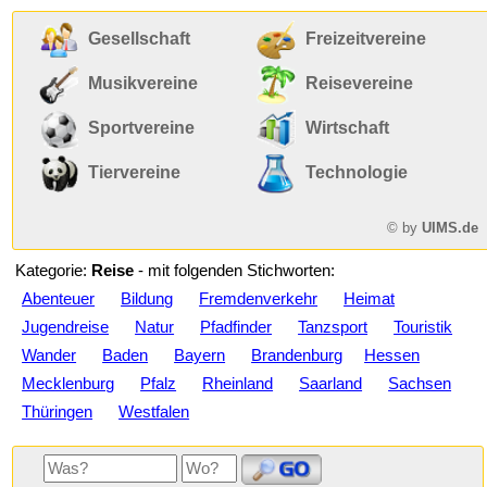
Gesellschaft
Freizeitvereine
Musikvereine
Reisevereine
Sportvereine
Wirtschaft
Tiervereine
Technologie
© by
UIMS.de
Kategorie:
Reise
- mit folgenden Stichworten:
Abenteuer
Bildung
Fremdenverkehr
Heimat
Jugendreise
Natur
Pfadfinder
Tanzsport
Touristik
Wander
Baden
Bayern
Brandenburg
Hessen
Mecklenburg
Pfalz
Rheinland
Saarland
Sachsen
Thüringen
Westfalen