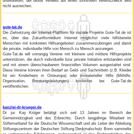
unterbreiten, der bloße Verweis auf einen sinnvollen Vereinszweck wird
nicht ausreichen.
gute-tat.de
Die Zielsetzung der Internet-Plattform für soziale Projekte Gute-Tat.de ist
es, über das Zukunftsmedium Internet möglichst viele hilfsbereite
Menschen mit konkreten Hilfsangeboten zusammenzubringen und damit
die private, individuelle Hilfe von Mensch zu Mensch anzuregen.
Gute-Tat.de will vorrangig Vereine mit kleinere und mittlere Hilfsprojekte
unterstützen, die durch individuelle bzw. private Initiative entstanden sind
und mit einem überschaubarem finanziellen Volumen ausgestattet sind.
Diese Vereine können ihren Bedarf an Geld- und Sachmitteln (z.B. Kleider
für ein Kinderheim in Osteuropa) oder immaterieller Hilfe (Mithilfe,
Organisation, Beratungsleistungen) kostenlos bei Gute-Tat.de
veröffentlichen.
kanzlei-dr-krueger.de
Dr. jur. Kay Krüger betätigt sich seit 13 Jahren im Bereich der
Gemeinnützigkeit und des Erbrechts. Durch langjährige Mitarbeit im
Stifterverband für die Deutsche Wissenschaft und als Leiter der Abteilung
Stiftungszentrum der Deutschen Stiftung Denkmalschutz Bonn sammelte