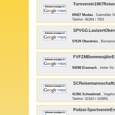
Turnverein1967Reise
69427 Mudau
, Gaimühler St
Telefon: 06284 / 7001
SPVGG.LautzertOberd
57639 Oberdreis
, Bismarck
FVFZMBemmesjährE
54298 Eisenach
, Irreler Str.
SCReisemannschaftU
41366 Schwalmtal
, Vogels
Telefon: 02163 / 103955
Polizei-SportvereinE