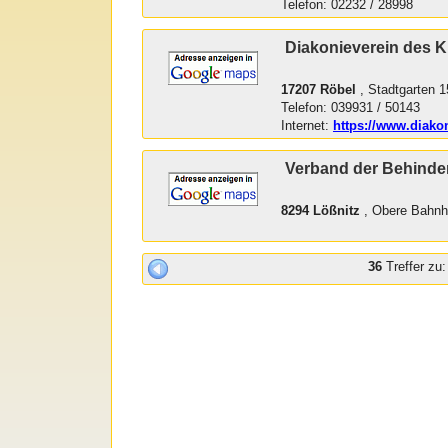
Telefon: 02232 / 28998
Diakonieverein des K
17207 Röbel
, Stadtgarten 1
Telefon: 039931 / 50143
Internet:
https://www.diakon
Verband der Behinder
8294 Lößnitz
, Obere Bahnho
36
Treffer zu