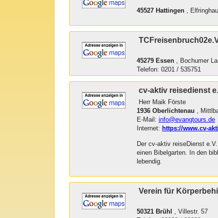
45527 Hattingen
, Elfringha
TCFreisenbruch02e.V
45279 Essen
, Bochumer La
Telefon: 0201 / 535751
cv-aktiv reisedienst e
Herr Maik Förste
1936 Oberlichtenau
, Mittlb
E-Mail:
info@evangtours.de
Internet:
https://www.cv-akt
Der cv-aktiv reiseDienst e.V
einen Bibelgarten. In den b
lebendig.
Verein für Körperbehi
50321 Brühl
, Villestr. 57