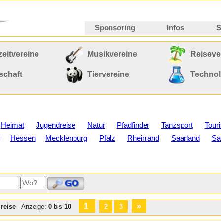
Sponsoring
Infos
S
zeitvereine
Musikvereine
Reiseve
schaft
Tiervereine
Technol
Heimat
Jugendreise
Natur
Pfadfinder
Tanzsport
Touri
g
Hessen
Mecklenburg
Pfalz
Rheinland
Saarland
Sa
1
»
:
reise
- Anzeige:
0
bis
10
2
3