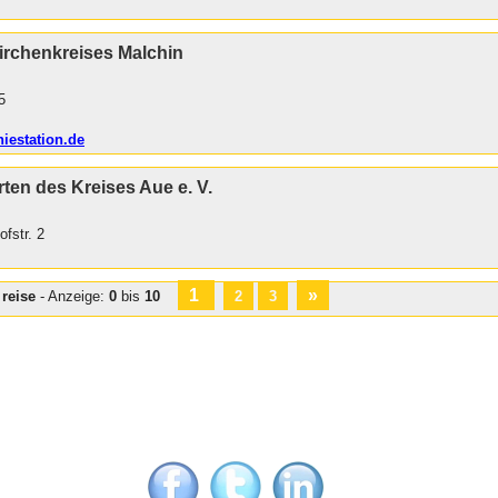
irchenkreises Malchin
5
iestation.de
ten des Kreises Aue e. V.
fstr. 2
1
»
:
reise
- Anzeige:
0
bis
10
2
3