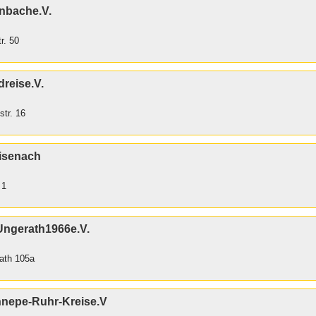
nbache.V.
r. 50
reise.V.
str. 16
isenach
 1
ngerath1966e.V.
rath 105a
nnepe-Ruhr-Kreise.V