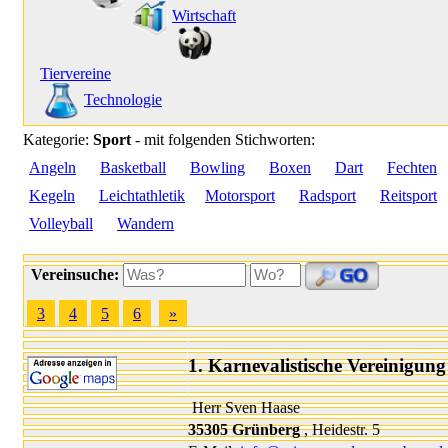
Wirtschaft
Tiervereine
Technologie
Kategorie:
Sport
- mit folgenden Stichworten:
Angeln
Basketball
Bowling
Boxen
Dart
Fechten
Kegeln
Leichtathletik
Motorsport
Radsport
Reitsport
Volleyball
Wandern
Vereinsuche:
3
4
5
6
»
1. Karnevalistische Vereinigun
Herr Sven Haase
35305 Grünberg
, Heidestr. 5