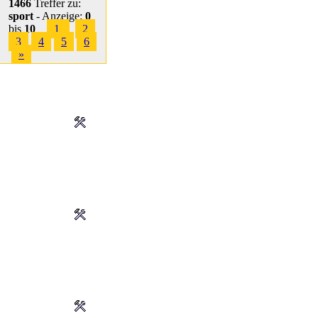
1466
Treffer zu:
sport
- Anzeige:
0
bis
10
1
2
3
4
5
6
»