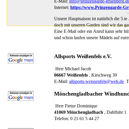
E-Mail:
info@prinzengarde-gruenberg.d
Internet:
https://www.Prinzengarde-Gr
Unsere Hauptsaison ist natürlich die 5.te 
doch mit unseren Garden sind wir das gan
Eine E-Mail oder ein Anruf kann sehr hilf
und schon laufen unsere Mädels auf eurer
Allsports Weißenfels e.V.
Herr Michael Jacob
06667 Weißenfels
, Kirschweg 39
E-Mail:
allsports-weissenfels@web.de
Te
Mönchengladbacher Windhundre
Herr Fietze Dominique
41069 Mönchengladbach
, Dahlfuhr 1
Telefon: 0 21 61 5 44 27