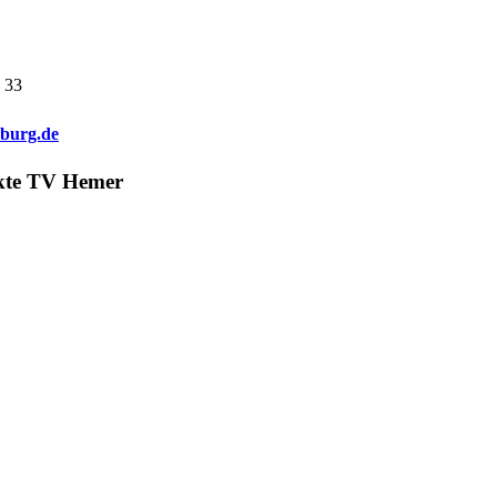
. 33
sburg.de
kte TV Hemer