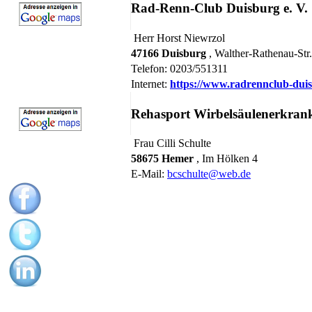
Rad-Renn-Club Duisburg e. V.
Herr Horst Niewrzol
47166 Duisburg
, Walther-Rathenau-Str
Telefon: 0203/551311
Internet:
https://www.radrennclub-dui
Rehasport Wirbelsäulenerkran
Frau Cilli Schulte
58675 Hemer
, Im Hölken 4
E-Mail:
bcschulte@web.de