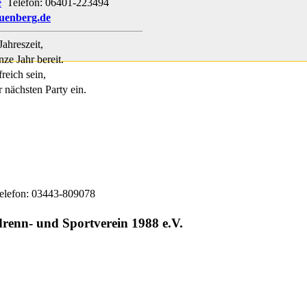
e
Telefon: 06401-223494
uenberg.de
Jahreszeit,
ze Jahr bereit.
reich sein,
 nächsten Party ein.
lefon: 03443-809078
nn- und Sportverein 1988 e.V.