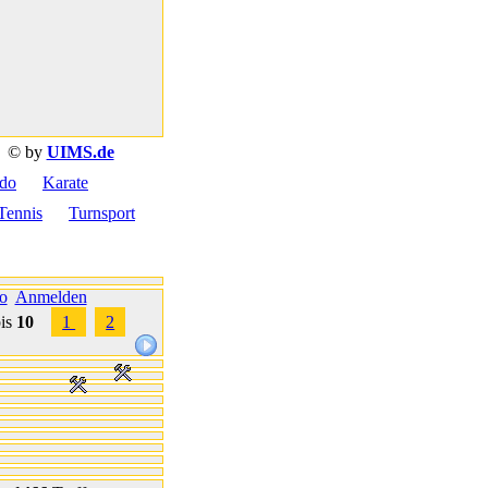
© by
UIMS.de
do
Karate
Tennis
Turnsport
fo
Anmelden
is
10
1
2