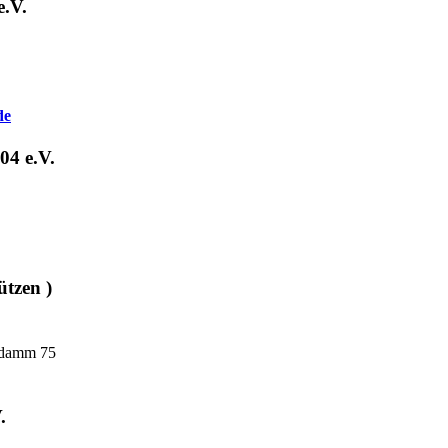
e.V.
de
04 e.V.
tzen )
ndamm 75
.