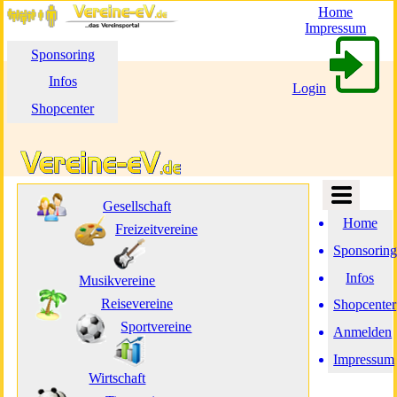
Home
Impressum
Sponsoring
Infos
Login
Shopcenter
Gesellschaft
Home
Freizeitvereine
Sponsorin
Infos
Musikvereine
Reisevereine
Shopcenter
Sportvereine
Anmelden
Impressum
Wirtschaft