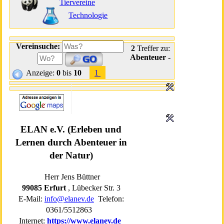
Tiervereine
Technologie
Vereinsuche:
2
Treffer zu:
Abenteuer
-
Anzeige:
0
bis
10
1
ELAN e.V. (Erleben und
Lernen durch Abenteuer in
der Natur)
Herr Jens Büttner
99085 Erfurt
, Lübecker Str. 3
E-Mail:
info@elanev.de
Telefon:
0361/5512863
Internet:
https://www.elanev.de